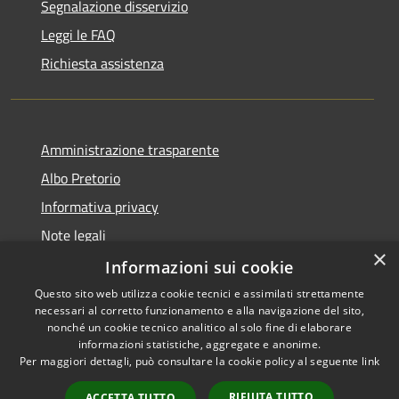
Segnalazione disservizio
Leggi le FAQ
Richiesta assistenza
Amministrazione trasparente
Albo Pretorio
Informativa privacy
Note legali
×
Dichiarazione di accessibilità
Informazioni sui cookie
Questo sito web utilizza cookie tecnici e assimilati strettamente
necessari al corretto funzionamento e alla navigazione del sito,
nonché un cookie tecnico analitico al solo fine di elaborare
informazioni statistiche, aggregate e anonime.
RSS
Copyright © 2026 • Comune di
Per maggiori dettagli, può consultare la cookie policy al seguente
link
Accessibilità
Bernareggio • Powered by
Privacy
Municipium
Accesso
•
RIFIUTA TUTTO
ACCETTA TUTTO