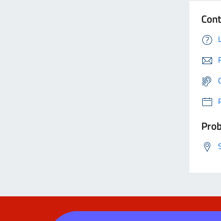
Cont
Prob