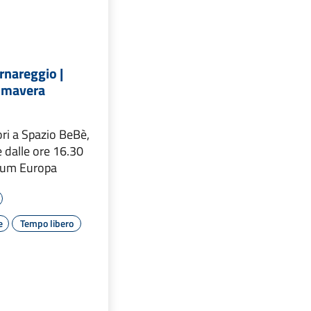
rnareggio |
imavera
ori a Spazio BeBè,
e dalle ore 16.30
rium Europa
e
Tempo libero