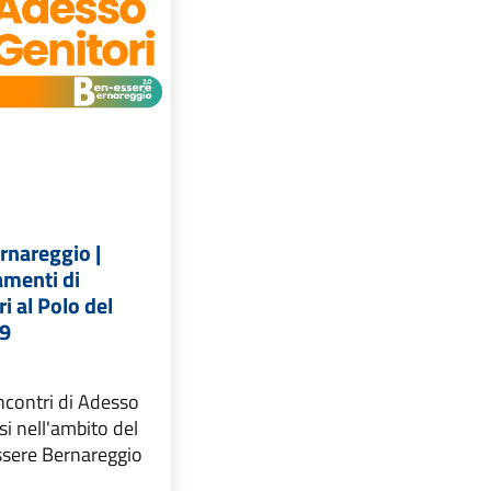
rnareggio |
menti di
i al Polo del
99
ncontri di Adesso
i nell'ambito del
sere Bernareggio