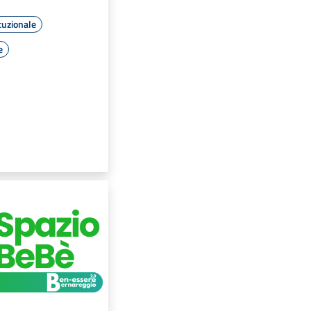
tuzionale
e