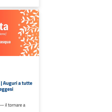
 Auguri a tutte
reggesi
. — il tornare a