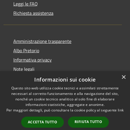
Leggi le FAQ
Richiesta assistenza
Amministrazione trasparente
Albo Pretorio
Informativa privacy
Note legali
×
Dichiarazione di accessibilità
Informazioni sui cookie
Questo sito web utilizza cookie tecnici e assimilati strettamente
necessari al corretto funzionamento e alla navigazione del sito,
nonché un cookie tecnico analitico al solo fine di elaborare
informazioni statistiche, aggregate e anonime.
RSS
Copyright © 2026 • Comune di
Per maggiori dettagli, può consultare la cookie policy al seguente
link
Accessibilità
Bernareggio • Powered by
Privacy
Municipium
Accesso
•
RIFIUTA TUTTO
ACCETTA TUTTO
Cookie
redazione