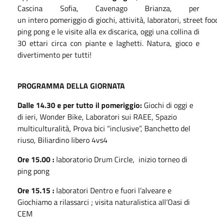
Cascina Sofia, Cavenago Brianza, per
u
n
intero
pomeriggio
di
giochi
,
attività
,
laboratori
,
street
foo
ping
pong
e
le
visite alla ex
discarica
,
oggi
una
collina
di
30
ettari
circa con
piante
e
laghetti
. N
atura
,
gioco
e
divertimento per
tutti!
PROGRAMMA DELLA GIORNATA
Dalle 14.30 e per tutto il pomeriggio:
Giochi di oggi e
di ieri, Wonder Bike, Laboratori sui RAEE, Spazio
multiculturalità, Prova bici “inclusive”, Banchetto del
riuso, Biliardino libero 4vs4
Ore 15.00 :
laboratorio Drum Circle, inizio torneo di
ping pong
Ore 15.15 :
laboratori Dentro e fuori l’alveare e
Giochiamo a rilassarci ; visita naturalistica all’Oasi di
CEM