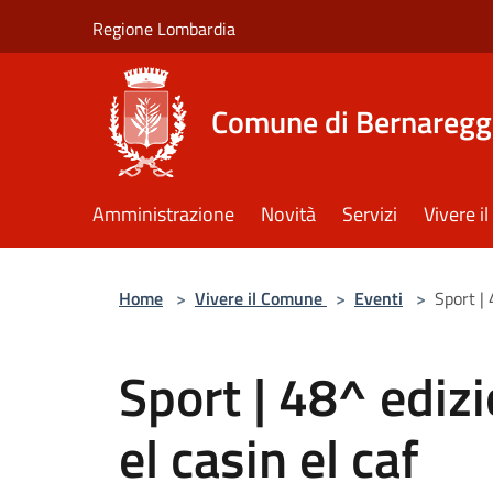
Salta al contenuto principale
Regione Lombardia
Comune di Bernaregg
Amministrazione
Novità
Servizi
Vivere 
Home
>
Vivere il Comune
>
Eventi
>
Sport | 
Sport | 48^ ediz
el casin el caf