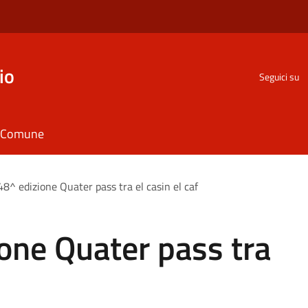
io
Seguici su
il Comune
48^ edizione Quater pass tra el casin el caf
ione Quater pass tra