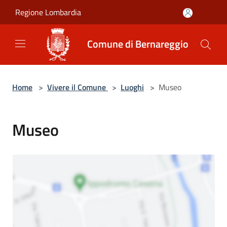
Salta al contenuto principale
Regione Lombardia
Comune di Bernareggio
Home
>
Vivere il Comune
>
Luoghi
>
Museo
Museo