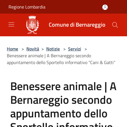
Salta al contenuto principale
Regione Lombardia
Comune di Bernareggio
Home
>
Novità
>
Notizie
>
Servizi
>
Benessere animale | A Bernareggio secondo
appuntamento dello Sportello informativo “Cani & Gatti”
Benessere animale | A
Bernareggio secondo
appuntamento dello
Sportello informativo