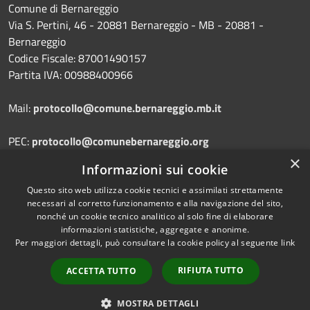
Comune di Bernareggio
Via S. Pertini, 46 - 20881 Bernareggio - MB - 20881 -
Bernareggio
Codice Fiscale: 87001490157
Partita IVA: 00988400966
Mail:
protocollo@comune.bernareggio.mb.it
PEC:
protocollo@comunebernareggio.org
×
Informazioni sui cookie
Centralino Unico: 039 9452100
Questo sito web utilizza cookie tecnici e assimilati strettamente
necessari al corretto funzionamento e alla navigazione del sito,
nonché un cookie tecnico analitico al solo fine di elaborare
informazioni statistiche, aggregate e anonime.
Prenotazione appuntamento
Per maggiori dettagli, può consultare la cookie policy al seguente
link
Segnalazione disservizio
RIFIUTA TUTTO
ACCETTA TUTTO
Leggi le FAQ
Richiesta assistenza
MOSTRA DETTAGLI