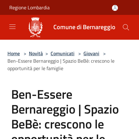
Salta al contenuto principale
Regione Lombardia
Comune di Bernareggio
Home
>
Novità
>
Comunicati
>
Giovani
>
Ben-Essere Bernareggio | Spazio BeBè: crescono le
opportunità per le famiglie
Ben-Essere
Bernareggio | Spazio
BeBè: crescono le
opportunità per le