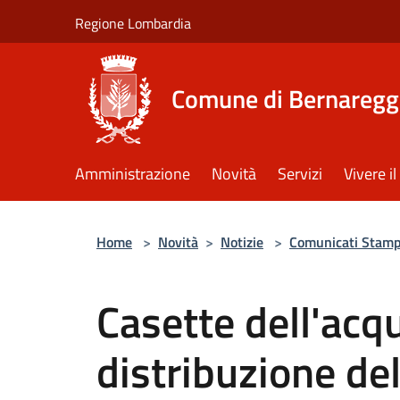
Salta al contenuto principale
Regione Lombardia
Comune di Bernaregg
Amministrazione
Novità
Servizi
Vivere 
Home
>
Novità
>
Notizie
>
Comunicati Stam
Casette dell'acqu
distribuzione de