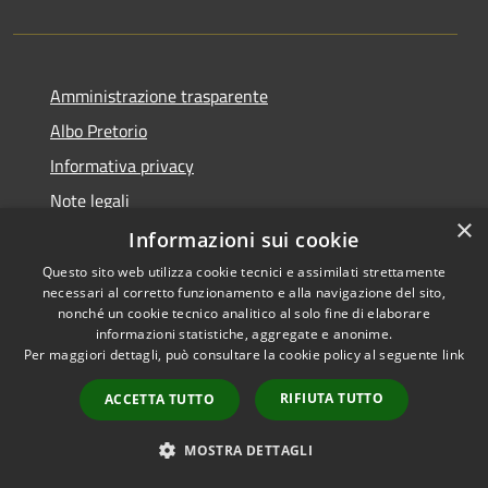
Amministrazione trasparente
Albo Pretorio
Informativa privacy
Note legali
×
Dichiarazione di accessibilità
Informazioni sui cookie
Questo sito web utilizza cookie tecnici e assimilati strettamente
necessari al corretto funzionamento e alla navigazione del sito,
nonché un cookie tecnico analitico al solo fine di elaborare
informazioni statistiche, aggregate e anonime.
RSS
Copyright © 2026 • Comune di
Per maggiori dettagli, può consultare la cookie policy al seguente
link
Accessibilità
Bernareggio • Powered by
Privacy
Municipium
Accesso
•
RIFIUTA TUTTO
ACCETTA TUTTO
Cookie
redazione
Mappa del sito
MOSTRA DETTAGLI