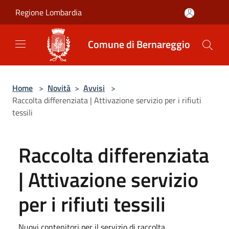
Salta al contenuto principale
Regione Lombardia
Comune di Bernareggio
Home
>
Novità
>
Avvisi
>
Raccolta differenziata | Attivazione servizio per i rifiuti
tessili
Raccolta differenziata
| Attivazione servizio
per i rifiuti tessili
Nuovi contenitori per il servizio di raccolta