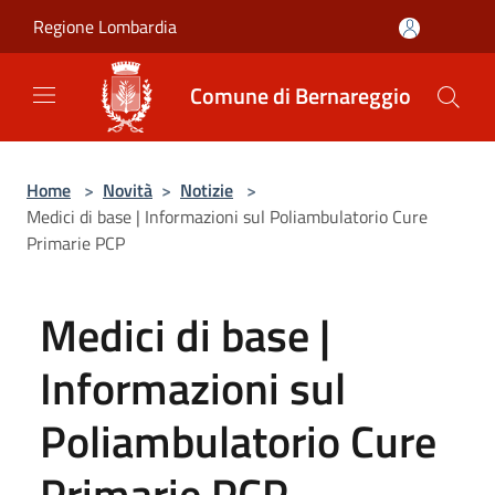
Salta al contenuto principale
Regione Lombardia
Comune di Bernareggio
Home
>
Novità
>
Notizie
>
Medici di base | Informazioni sul Poliambulatorio Cure
Primarie PCP
Medici di base |
Informazioni sul
Poliambulatorio Cure
Primarie PCP