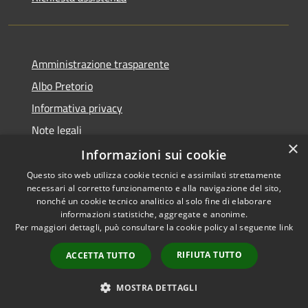
Amministrazione trasparente
Albo Pretorio
Informativa privacy
Note legali
×
Dichiarazione di accessibilità
Informazioni sui cookie
Questo sito web utilizza cookie tecnici e assimilati strettamente
necessari al corretto funzionamento e alla navigazione del sito,
nonché un cookie tecnico analitico al solo fine di elaborare
informazioni statistiche, aggregate e anonime.
RSS
Copyright © 2026 • Comune di
Per maggiori dettagli, può consultare la cookie policy al seguente
link
Accessibilità
Bernareggio • Powered by
Privacy
Municipium
Accesso
•
RIFIUTA TUTTO
ACCETTA TUTTO
Cookie
redazione
Mappa del sito
MOSTRA DETTAGLI