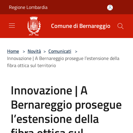
Salta al contenuto principale
Regione Lombardia
Comune di Bernareggio
Home
>
Novità
>
Comunicati
>
Innovazione | A Bernareggio prosegue l’estensione della
fibra ottica sul territorio
Innovazione | A
Bernareggio prosegue
l’estensione della
fibra ottica sul