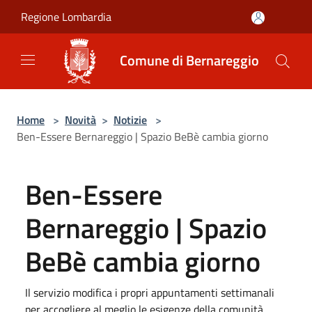
Salta al contenuto principale
Regione Lombardia
Comune di Bernareggio
Home
>
Novità
>
Notizie
>
Ben-Essere Bernareggio | Spazio BeBè cambia giorno
Ben-Essere
Bernareggio | Spazio
BeBè cambia giorno
Il servizio modifica i propri appuntamenti settimanali
per accogliere al meglio le esigenze della comunità