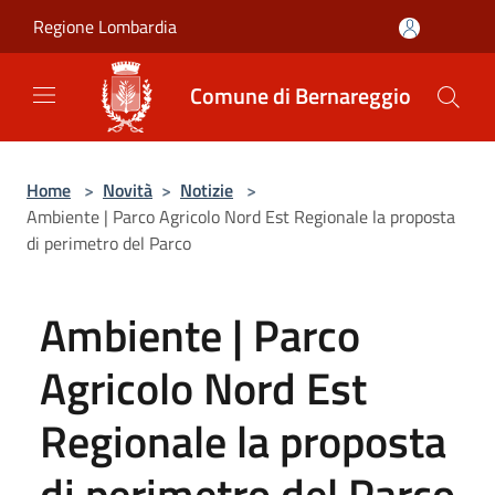
Salta al contenuto principale
Regione Lombardia
Comune di Bernareggio
Home
>
Novità
>
Notizie
>
Ambiente | Parco Agricolo Nord Est Regionale la proposta
di perimetro del Parco
Ambiente | Parco
Agricolo Nord Est
Regionale la proposta
di perimetro del Parco