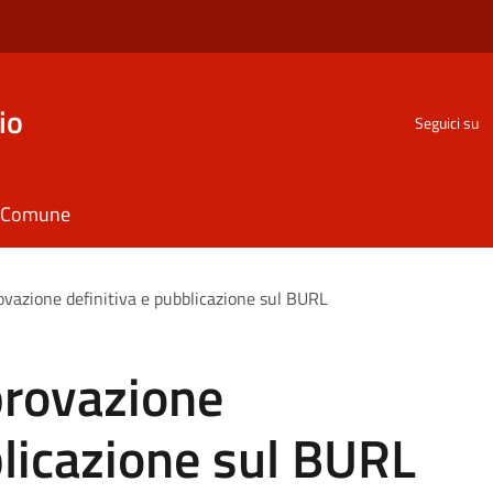
io
Seguici su
il Comune
ovazione definitiva e pubblicazione sul BURL
provazione
blicazione sul BURL