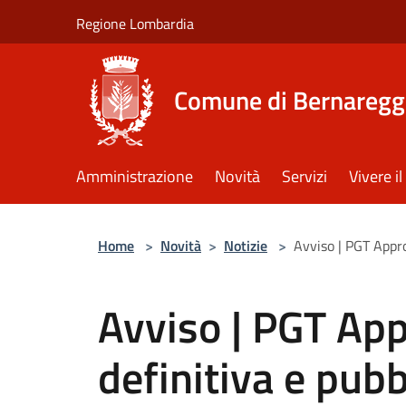
Salta al contenuto principale
Regione Lombardia
Comune di Bernaregg
Amministrazione
Novità
Servizi
Vivere 
Home
>
Novità
>
Notizie
>
Avviso | PGT Appr
Avviso | PGT Ap
definitiva e pub