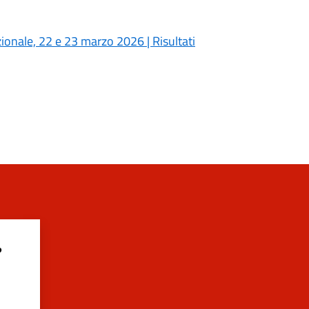
onale, 22 e 23 marzo 2026 | Risultati
?