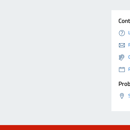
Cont
Prob