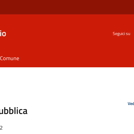
io
Seguici su
il Comune
Ved
ubblica
52