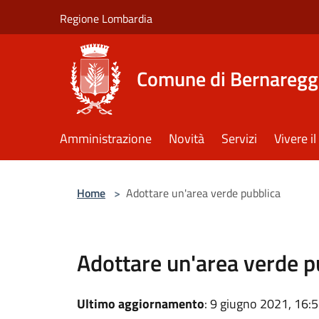
Salta al contenuto principale
Regione Lombardia
Comune di Bernaregg
Amministrazione
Novità
Servizi
Vivere 
Home
>
Adottare un'area verde pubblica
Adottare un'area verde p
Ultimo aggiornamento
: 9 giugno 2021, 16: