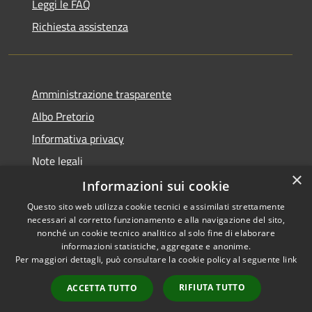
Leggi le FAQ
Richiesta assistenza
Amministrazione trasparente
Albo Pretorio
Informativa privacy
Note legali
×
Dichiarazione di accessibilità
Informazioni sui cookie
Questo sito web utilizza cookie tecnici e assimilati strettamente
necessari al corretto funzionamento e alla navigazione del sito,
nonché un cookie tecnico analitico al solo fine di elaborare
informazioni statistiche, aggregate e anonime.
RSS
Copyright © 2026 • Comune di
Per maggiori dettagli, può consultare la cookie policy al seguente
link
Accessibilità
Bernareggio • Powered by
Privacy
Municipium
Accesso
•
RIFIUTA TUTTO
ACCETTA TUTTO
Cookie
redazione