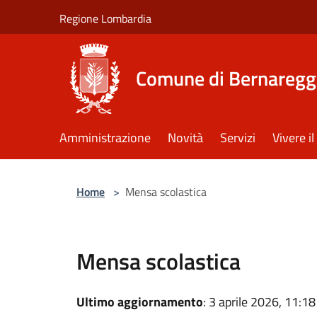
Salta al contenuto principale
Regione Lombardia
Comune di Bernaregg
Amministrazione
Novità
Servizi
Vivere 
Home
>
Mensa scolastica
Mensa scolastica
Ultimo aggiornamento
: 3 aprile 2026, 11:18