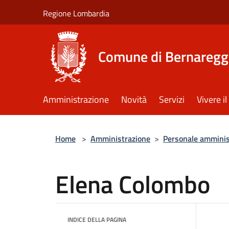
Salta al contenuto principale
Regione Lombardia
Comune di Bernaregg
Amministrazione
Novità
Servizi
Vivere 
Home
>
Amministrazione
>
Personale amminis
Elena Colombo
INDICE DELLA PAGINA