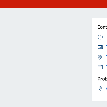
Cont
Prob