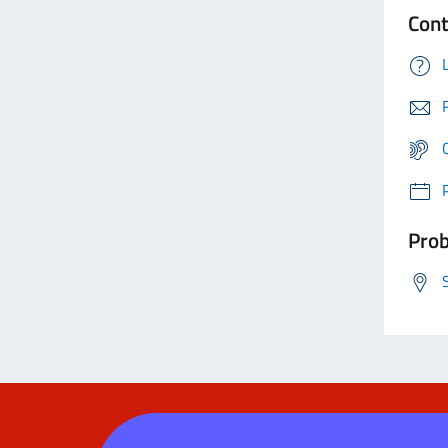
Cont
Prob