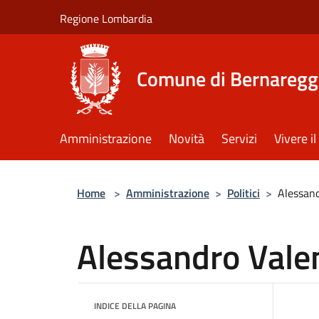
Salta al contenuto principale
Regione Lombardia
Comune di Bernaregg
Amministrazione
Novità
Servizi
Vivere 
Home
>
Amministrazione
>
Politici
>
Alessand
Alessandro Valen
INDICE DELLA PAGINA