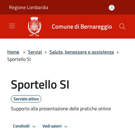
Salta al contenuto principale
Regione Lombardia
Comune di Bernareggio
Home
>
Servizi
>
Salute, benessere e assistenza
>
Sportello SI
Sportello SI
Servizio attivo
Supporto alla presentazione delle pratiche online
Condividi
Vedi azioni