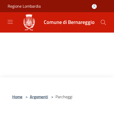
Salta al contenuto principale
Regione Lombardia
Comune di Bernareggio
Home
>
Argomenti
>
Parcheggi