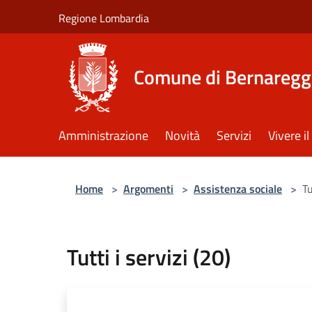
Salta al contenuto principale
Regione Lombardia
Comune di Bernaregg
Amministrazione
Novità
Servizi
Vivere 
Home
>
Argomenti
>
Assistenza sociale
>
Tu
Tutti i servizi (20)