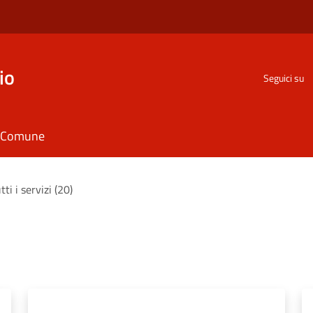
io
Seguici su
il Comune
tti i servizi (20)