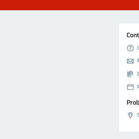
Cont
Prob