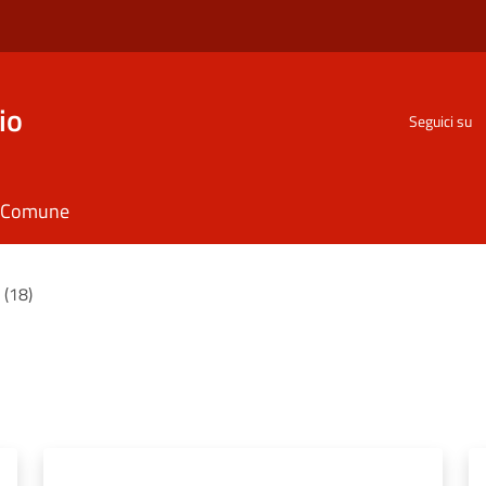
io
Seguici su
il Comune
i (18)