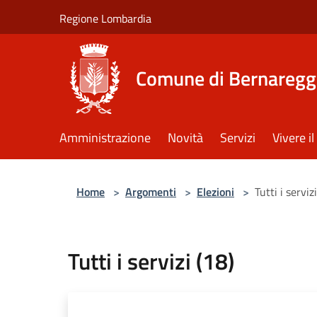
Salta al contenuto principale
Regione Lombardia
Comune di Bernaregg
Amministrazione
Novità
Servizi
Vivere 
Home
>
Argomenti
>
Elezioni
>
Tutti i serviz
Tutti i servizi (18)