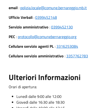
email
:
polizia.locale@comune.bernareggio.mb.it
Ufficio Verbali
:
0399452148
Servizio amministrativo
:
0399452130
PEC
:
protocollo@comunebernareggio.org
Cellulare servizio agenti PL
:
3316253084
Cellulare servizio amministrativo
:
3357762783
Ulteriori Informazioni
Orari di apertura:
Lunedì dalle 9:00 alle 12:00
Giovedì dalle 16:30 alle 18:30
Venerdì dalle 10:00 alle 13:45