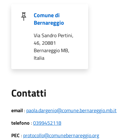
Comune di
Bernareggio
Via Sandro Pertini,
46, 20881
Bernareggio MB,
Italia
Utili
Contatti
email
:
paola.dargenio@comune.bernareggio.mb.it
telefono
:
0399452118
PEC
:
protocollo@comunebernareggio.org