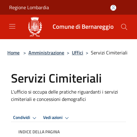
Salta al contenuto principale
Regione Lombardia
Comune di Bernareggio
Home
>
Amministrazione
>
Uffici
>
Servizi Cimiteriali
Servizi Cimiteriali
L'ufficio si occupa delle pratiche riguardanti i servizi
cimiteriali e concessioni demografici
Condividi
Vedi azioni
INDICE DELLA PAGINA