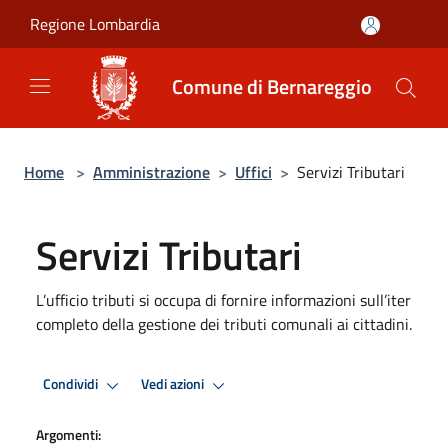
Salta al contenuto principale
Regione Lombardia
Comune di Bernareggio
Home
>
Amministrazione
>
Uffici
>
Servizi Tributari
Servizi Tributari
L’ufficio tributi si occupa di fornire informazioni sull’iter
completo della gestione dei tributi comunali ai cittadini.
Condividi
Vedi azioni
Argomenti: