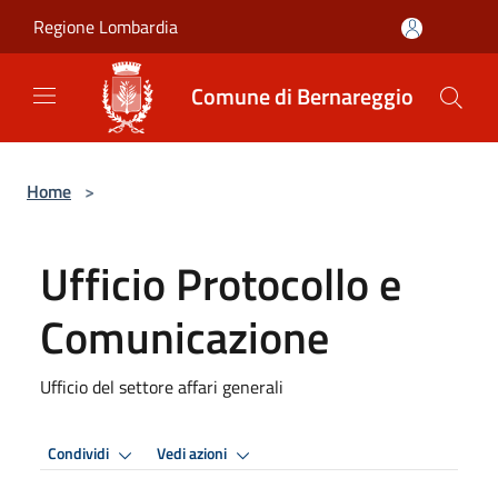
Salta al contenuto principale
Regione Lombardia
Comune di Bernareggio
Home
>
Ufficio Protocollo e
Comunicazione
Ufficio del settore affari generali
Condividi
Vedi azioni