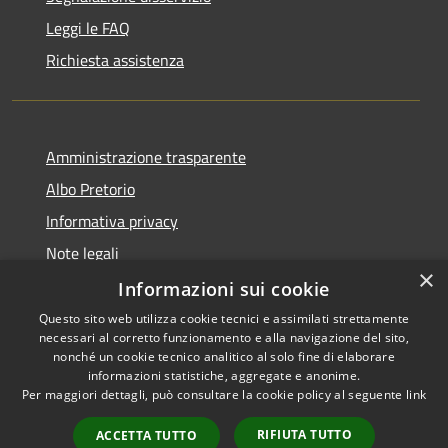
Leggi le FAQ
Richiesta assistenza
Amministrazione trasparente
Albo Pretorio
Informativa privacy
Note legali
×
Dichiarazione di accessibilità
Informazioni sui cookie
Questo sito web utilizza cookie tecnici e assimilati strettamente
necessari al corretto funzionamento e alla navigazione del sito,
nonché un cookie tecnico analitico al solo fine di elaborare
informazioni statistiche, aggregate e anonime.
RSS
Copyright © 2026 • Comune di
Per maggiori dettagli, può consultare la cookie policy al seguente
link
Accessibilità
Bernareggio • Powered by
Privacy
Municipium
Accesso
•
RIFIUTA TUTTO
ACCETTA TUTTO