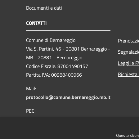
Documenti e dati
CONTATTI
Comune di Bernareggio
Prenotaz
Via S. Pertini, 46 - 20881 Bernareggio -
Segnalazi
MB - 20881 - Bernareggio
Leggi le 
Codice Fiscale: 87001490157
Richiesta
Partita IVA: 00988400966
Mail:
protocollo@comune.bernareggio.mb.it
PEC:
protocollo@comunebernareggio.org
Centralino Unico: 039 9452100
Questo sito 