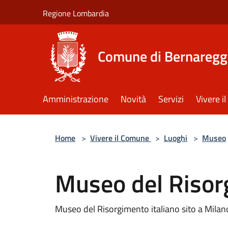
Salta al contenuto principale
Regione Lombardia
Comune di Bernaregg
Amministrazione
Novità
Servizi
Vivere 
Home
>
Vivere il Comune
>
Luoghi
>
Museo
Museo del Riso
Museo del Risorgimento italiano sito a Milan