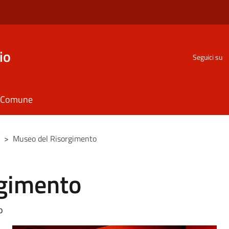
io
Seguici su
il Comune
>
Museo del Risorgimento
rgimento
o