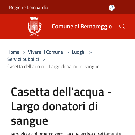
Salta al contenuto principale
Regione Lombardia
Comune di Bernareggio
Home
>
Vivere il Comune
>
Luoghi
>
Servizi pubblici
>
Casetta dell'acqua - Largo donatori di sangue
Casetta dell'acqua -
Largo donatori di
sangue
servizio a chilometro zero: l’acqua arriva direttamente