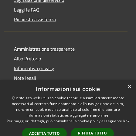
Segnalazione disservizio
Leggi le FAQ
Richiesta assistenza
Amministrazione trasparente
Albo Pretorio
Informativa privacy
Note legali
×
Dichiarazione di accessibilità
Informazioni sui cookie
Questo sito web utilizza cookie tecnici e assimilati strettamente
necessari al corretto funzionamento e alla navigazione del sito,
nonché un cookie tecnico analitico al solo fine di elaborare
informazioni statistiche, aggregate e anonime.
RSS
Copyright © 2026 • Comune di
Per maggiori dettagli, può consultare la cookie policy al seguente
link
Accessibilità
Bernareggio • Powered by
Privacy
Municipium
Accesso
•
RIFIUTA TUTTO
ACCETTA TUTTO