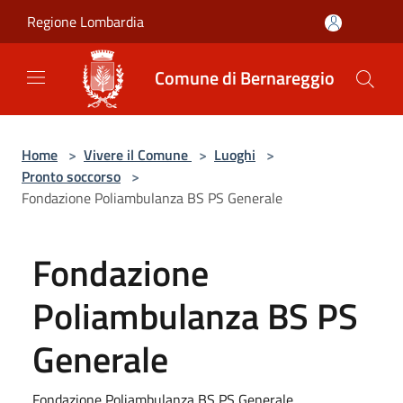
Salta al contenuto principale
Regione Lombardia
Comune di Bernareggio
Home
>
Vivere il Comune
>
Luoghi
>
Pronto soccorso
>
Fondazione Poliambulanza BS PS Generale
Fondazione
Poliambulanza BS PS
Generale
Fondazione Poliambulanza BS PS Generale