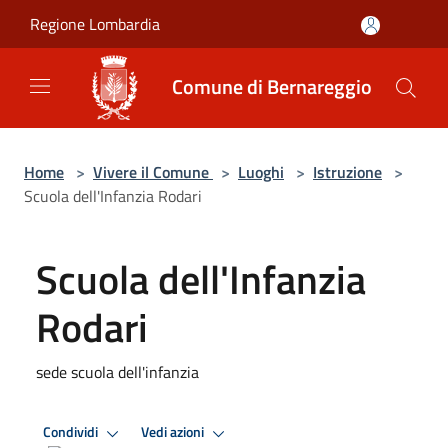
Salta al contenuto principale
Regione Lombardia
Comune di Bernareggio
Home
>
Vivere il Comune
>
Luoghi
>
Istruzione
>
Scuola dell'Infanzia Rodari
Scuola dell'Infanzia
Rodari
sede scuola dell'infanzia
Condividi
Vedi azioni