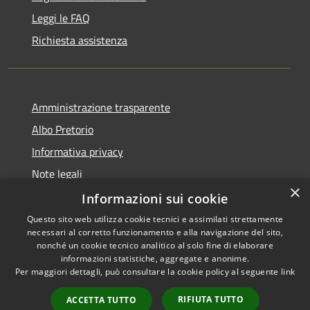
Leggi le FAQ
Richiesta assistenza
Amministrazione trasparente
Albo Pretorio
Informativa privacy
Note legali
×
Dichiarazione di accessibilità
Informazioni sui cookie
Questo sito web utilizza cookie tecnici e assimilati strettamente
necessari al corretto funzionamento e alla navigazione del sito,
nonché un cookie tecnico analitico al solo fine di elaborare
informazioni statistiche, aggregate e anonime.
RSS
Copyright © 2026 • Comune di
Per maggiori dettagli, può consultare la cookie policy al seguente
link
Accessibilità
Bernareggio • Powered by
Privacy
Municipium
Accesso
•
RIFIUTA TUTTO
ACCETTA TUTTO