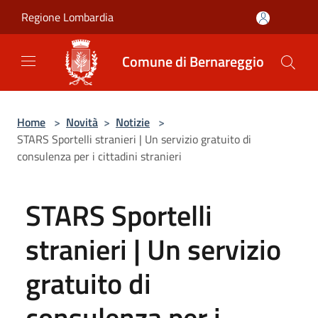
Salta al contenuto principale
Regione Lombardia
Comune di Bernareggio
Home
>
Novità
>
Notizie
>
STARS Sportelli stranieri | Un servizio gratuito di
consulenza per i cittadini stranieri
STARS Sportelli
stranieri | Un servizio
gratuito di
consulenza per i