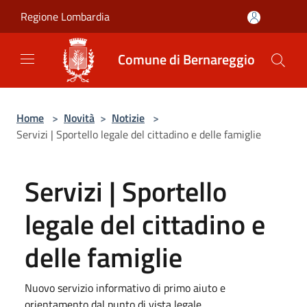
Salta al contenuto principale
Regione Lombardia
Comune di Bernareggio
Home
>
Novità
>
Notizie
>
Servizi | Sportello legale del cittadino e delle famiglie
Servizi | Sportello
legale del cittadino e
delle famiglie
Nuovo servizio informativo di primo aiuto e
orientamento dal punto di vista legale