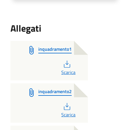
Allegati
inquadramento1
PDF
Scarica
inquadramento2
PDF
Scarica