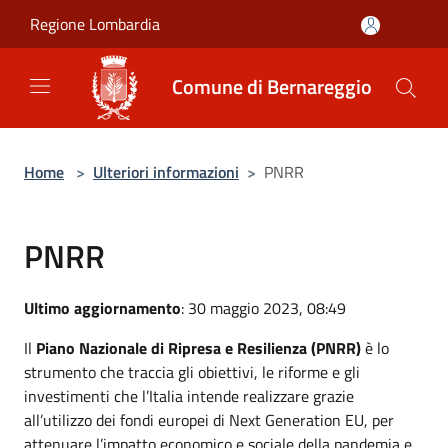
Salta al contenuto principale
Regione Lombardia
Comune di Bernareggio
Home
>
Ulteriori informazioni
>
PNRR
PNRR
Ultimo aggiornamento
: 30 maggio 2023, 08:49
Il
Piano Nazionale di Ripresa e Resilienza (PNRR)
è lo
strumento che traccia gli obiettivi, le riforme e gli
investimenti che l’Italia intende realizzare grazie
all’utilizzo dei fondi europei di Next Generation EU, per
attenuare l’impatto economico e sociale della pandemia e