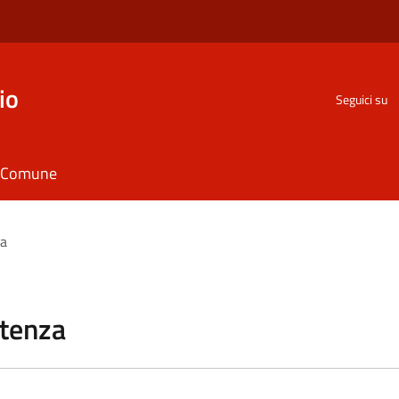
io
Seguici su
il Comune
za
stenza