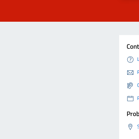
Cont
Prob