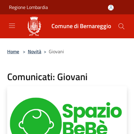
Salta al contenuto principale
Regione Lombardia
Comune di Bernareggio
Home
>
Novità
>
Giovani
Comunicati: Giovani