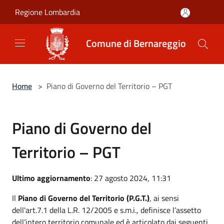
Salta al contenuto principale
Regione Lombardia
Comune di Bernareggio
Home
>
Piano di Governo del Territorio – PGT
Piano di Governo del
Territorio – PGT
Ultimo aggiornamento
: 27 agosto 2024, 11:31
Il
Piano di Governo del Territorio (P.G.T.)
, ai sensi
dell'art.7.1 della L.R. 12/2005 e s.m.i., definisce l’assetto
dell’intero territorio comunale ed è articolato dai seguenti