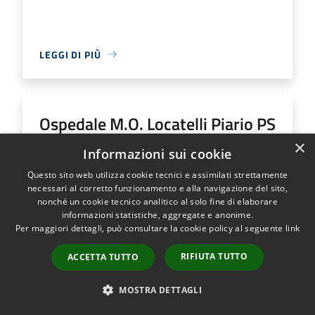
LEGGI DI PIÙ
Ospedale M.O. Locatelli Piario PS
Generale
×
Informazioni sui cookie
Questo sito web utilizza cookie tecnici e assimilati strettamente
Indirizzo
Via Groppino, 22
necessari al corretto funzionamento e alla navigazione del sito,
Ospedale M.O. Locatelli Piario PS Generale...
nonché un cookie tecnico analitico al solo fine di elaborare
informazioni statistiche, aggregate e anonime.
Per maggiori dettagli, può consultare la cookie policy al seguente
link
RIFIUTA TUTTO
ACCETTA TUTTO
LEGGI DI PIÙ
MOSTRA DETTAGLI