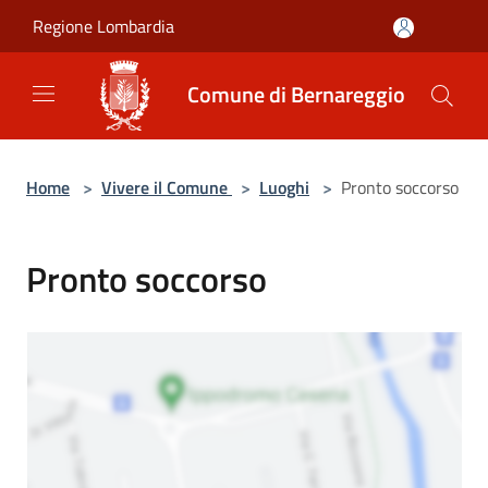
Salta al contenuto principale
Regione Lombardia
Comune di Bernareggio
Home
>
Vivere il Comune
>
Luoghi
>
Pronto soccorso
Pronto soccorso