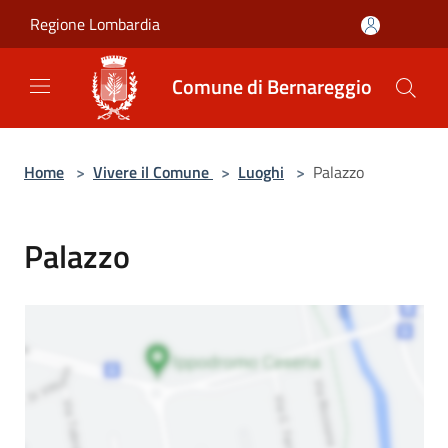
Salta al contenuto principale
Regione Lombardia
Comune di Bernareggio
Home
>
Vivere il Comune
>
Luoghi
>
Palazzo
Palazzo