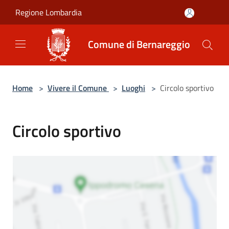
Salta al contenuto principale
Regione Lombardia
Comune di Bernareggio
Home
>
Vivere il Comune
>
Luoghi
>
Circolo sportivo
Circolo sportivo